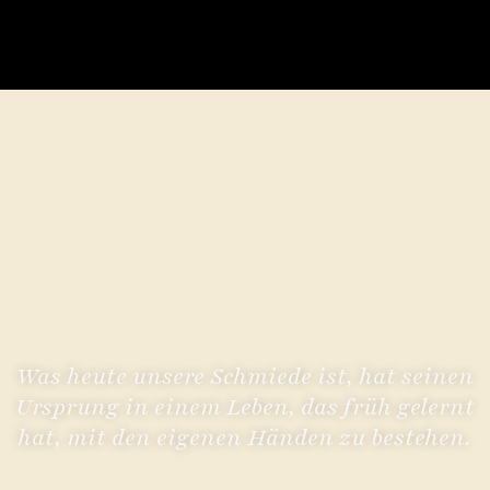
Was heute unsere Schmiede ist, hat seinen
Ursprung in einem Leben, das früh gelernt
hat, mit den eigenen Händen zu bestehen.