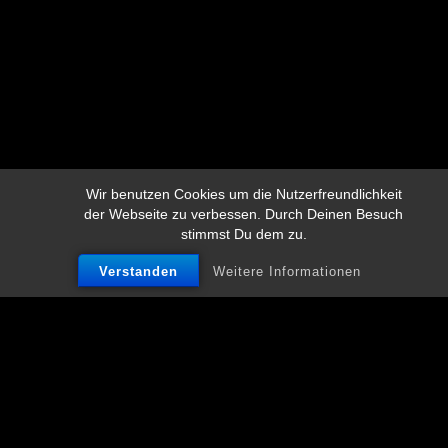
Wir benutzen Cookies um die Nutzerfreundlichkeit
der Webseite zu verbessen. Durch Deinen Besuch
stimmst Du dem zu.
Verstanden
Weitere Informationen
Handwerk, Zeit und Heimat
– vereint in einer Uhr
Das erste Schwuchow-Produkt
Die Idee zur Angermünder Uhr entstand im Jahr